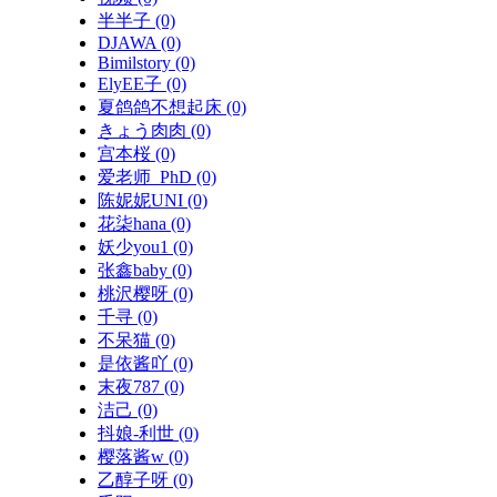
半半子
(0)
DJAWA
(0)
Bimilstory
(0)
ElyEE子
(0)
夏鸽鸽不想起床
(0)
きょう肉肉
(0)
宫本桜
(0)
爱老师_PhD
(0)
陈妮妮UNI
(0)
花柒hana
(0)
妖少you1
(0)
张鑫baby
(0)
桃沢樱呀
(0)
千寻
(0)
不呆猫
(0)
是依酱吖
(0)
末夜787
(0)
洁己
(0)
抖娘-利世
(0)
樱落酱w
(0)
乙醇子呀
(0)