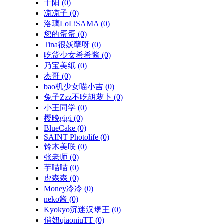
千阳
(0)
凉凉子
(0)
洛璃LoLiSAMA
(0)
您的蛋蛋
(0)
Tina很妖孽呀
(0)
吃货少女希希酱
(0)
乃宝美纸
(0)
杰哥
(0)
bao机少女喵小吉
(0)
兔子Zzz不吃胡萝卜
(0)
小王同学
(0)
樱晚gigi
(0)
BlueCake
(0)
SAINT Photolife
(0)
铃木美咲
(0)
张老师
(0)
芋喵喵
(0)
虎森森
(0)
Money冷冷
(0)
neko酱
(0)
Kyokyo沉迷汉堡王
(0)
俏妞qiaoniuTT
(0)