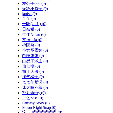
左公子666
(0)
无敌小袋子
(0)
janisa
(0)
芊芊
(0)
千阳(ちよ)
(0)
日奈娇
(0)
年年Nnian
(0)
艾拉·isla
(0)
禅院熏
(0)
小女巫露娜
(0)
白桃露露
(0)
白易子漖主
(0)
仙仙桃
(0)
布丁大法
(0)
淘气橘子
(0)
七七如是说
(0)
沐沐睡不着
(0)
贤儿sherry
(0)
二佐Nisa
(0)
Fantasy Story
(0)
Moon Night Snap
(0)
流一_喵喵喵喵喵喵
(0)