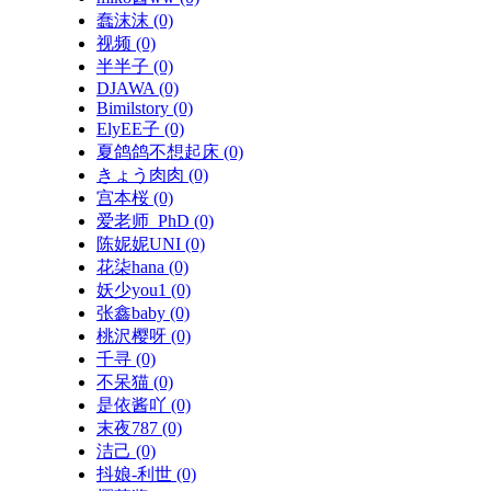
蠢沫沫
(0)
视频
(0)
半半子
(0)
DJAWA
(0)
Bimilstory
(0)
ElyEE子
(0)
夏鸽鸽不想起床
(0)
きょう肉肉
(0)
宫本桜
(0)
爱老师_PhD
(0)
陈妮妮UNI
(0)
花柒hana
(0)
妖少you1
(0)
张鑫baby
(0)
桃沢樱呀
(0)
千寻
(0)
不呆猫
(0)
是依酱吖
(0)
末夜787
(0)
洁己
(0)
抖娘-利世
(0)