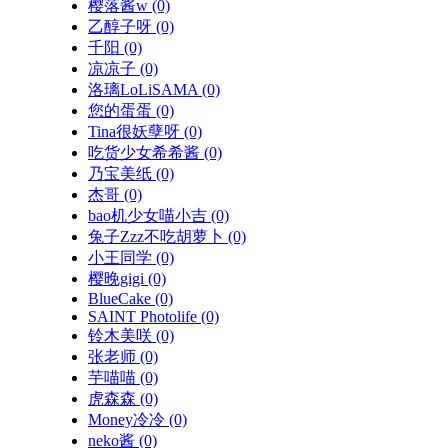
樱落酱w
(0)
乙醇子呀
(0)
千阳
(0)
凉凉子
(0)
洛璃LoLiSAMA
(0)
您的蛋蛋
(0)
Tina很妖孽呀
(0)
吃货少女希希酱
(0)
乃宝美纸
(0)
杰哥
(0)
bao机少女喵小吉
(0)
兔子Zzz不吃胡萝卜
(0)
小王同学
(0)
樱晚gigi
(0)
BlueCake
(0)
SAINT Photolife
(0)
铃木美咲
(0)
张老师
(0)
芋喵喵
(0)
虎森森
(0)
Money冷冷
(0)
neko酱
(0)