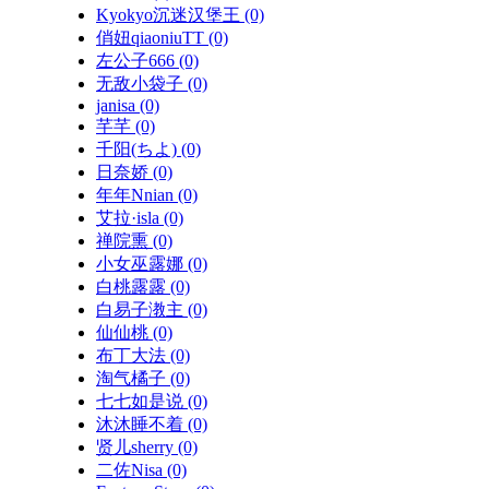
Kyokyo沉迷汉堡王
(0)
俏妞qiaoniuTT
(0)
左公子666
(0)
无敌小袋子
(0)
janisa
(0)
芊芊
(0)
千阳(ちよ)
(0)
日奈娇
(0)
年年Nnian
(0)
艾拉·isla
(0)
禅院熏
(0)
小女巫露娜
(0)
白桃露露
(0)
白易子漖主
(0)
仙仙桃
(0)
布丁大法
(0)
淘气橘子
(0)
七七如是说
(0)
沐沐睡不着
(0)
贤儿sherry
(0)
二佐Nisa
(0)