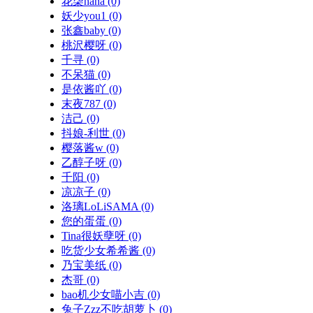
花柒hana
(0)
妖少you1
(0)
张鑫baby
(0)
桃沢樱呀
(0)
千寻
(0)
不呆猫
(0)
是依酱吖
(0)
末夜787
(0)
洁己
(0)
抖娘-利世
(0)
樱落酱w
(0)
乙醇子呀
(0)
千阳
(0)
凉凉子
(0)
洛璃LoLiSAMA
(0)
您的蛋蛋
(0)
Tina很妖孽呀
(0)
吃货少女希希酱
(0)
乃宝美纸
(0)
杰哥
(0)
bao机少女喵小吉
(0)
兔子Zzz不吃胡萝卜
(0)