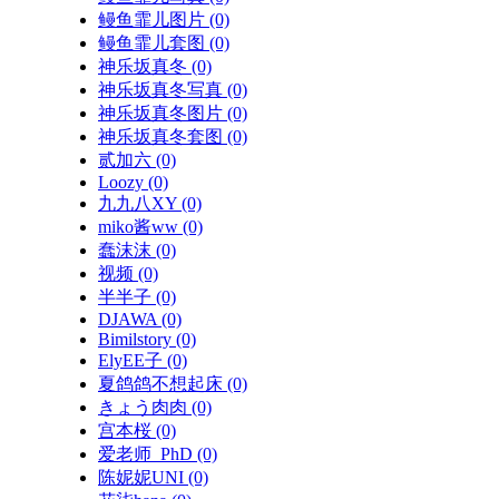
鳗鱼霏儿图片
(0)
鳗鱼霏儿套图
(0)
神乐坂真冬
(0)
神乐坂真冬写真
(0)
神乐坂真冬图片
(0)
神乐坂真冬套图
(0)
贰加六
(0)
Loozy
(0)
九九八XY
(0)
miko酱ww
(0)
蠢沫沫
(0)
视频
(0)
半半子
(0)
DJAWA
(0)
Bimilstory
(0)
ElyEE子
(0)
夏鸽鸽不想起床
(0)
きょう肉肉
(0)
宫本桜
(0)
爱老师_PhD
(0)
陈妮妮UNI
(0)