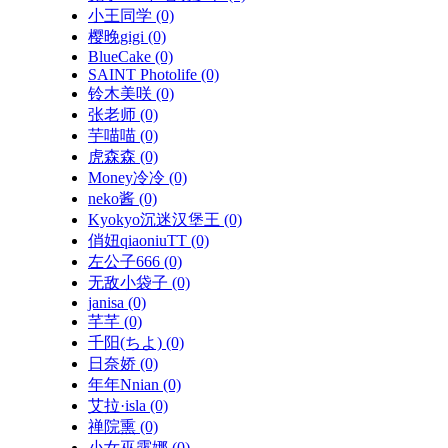
小王同学
(0)
樱晚gigi
(0)
BlueCake
(0)
SAINT Photolife
(0)
铃木美咲
(0)
张老师
(0)
芋喵喵
(0)
虎森森
(0)
Money冷冷
(0)
neko酱
(0)
Kyokyo沉迷汉堡王
(0)
俏妞qiaoniuTT
(0)
左公子666
(0)
无敌小袋子
(0)
janisa
(0)
芊芊
(0)
千阳(ちよ)
(0)
日奈娇
(0)
年年Nnian
(0)
艾拉·isla
(0)
禅院熏
(0)
小女巫露娜
(0)