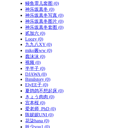
鳗鱼霏儿套图
(0)
神乐坂真冬
(0)
神乐坂真冬写真
(0)
神乐坂真冬图片
(0)
神乐坂真冬套图
(0)
贰加六
(0)
Loozy
(0)
九九八XY
(0)
miko酱ww
(0)
蠢沫沫
(0)
视频
(0)
半半子
(0)
DJAWA
(0)
Bimilstory
(0)
ElyEE子
(0)
夏鸽鸽不想起床
(0)
きょう肉肉
(0)
宫本桜
(0)
爱老师_PhD
(0)
陈妮妮UNI
(0)
花柒hana
(0)
妖少you1
(0)