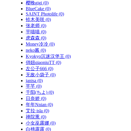
樱晚gigi
(0)
BlueCake
(0)
SAINT Photolife
(0)
铃木美咲
(0)
张老师
(0)
芋喵喵
(0)
虎森森
(0)
Money冷冷
(0)
neko酱
(0)
Kyokyo沉迷汉堡王
(0)
俏妞qiaoniuTT
(0)
左公子666
(0)
无敌小袋子
(0)
janisa
(0)
芊芊
(0)
千阳(ちよ)
(0)
日奈娇
(0)
年年Nnian
(0)
艾拉·isla
(0)
禅院熏
(0)
小女巫露娜
(0)
白桃露露
(0)