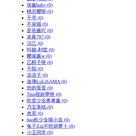
张鑫baby
(0)
桃沢樱呀
(0)
千寻
(0)
不呆猫
(0)
是依酱吖
(0)
末夜787
(0)
洁己
(0)
抖娘-利世
(0)
樱落酱w
(0)
乙醇子呀
(0)
千阳
(0)
凉凉子
(0)
洛璃LoLiSAMA
(0)
您的蛋蛋
(0)
Tina很妖孽呀
(0)
吃货少女希希酱
(0)
乃宝美纸
(0)
杰哥
(0)
bao机少女喵小吉
(0)
兔子Zzz不吃胡萝卜
(0)
小王同学
(0)