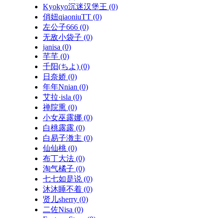
Kyokyo沉迷汉堡王
(0)
俏妞qiaoniuTT
(0)
左公子666
(0)
无敌小袋子
(0)
janisa
(0)
芊芊
(0)
千阳(ちよ)
(0)
日奈娇
(0)
年年Nnian
(0)
艾拉·isla
(0)
禅院熏
(0)
小女巫露娜
(0)
白桃露露
(0)
白易子漖主
(0)
仙仙桃
(0)
布丁大法
(0)
淘气橘子
(0)
七七如是说
(0)
沐沐睡不着
(0)
贤儿sherry
(0)
二佐Nisa
(0)