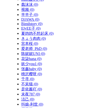
蠢沫沫
(0)
视频
(0)
半半子
(0)
DJAWA
(0)
Bimilstory
(0)
ElyEE子
(0)
夏鸽鸽不想起床
(0)
きょう肉肉
(0)
宫本桜
(0)
爱老师_PhD
(0)
陈妮妮UNI
(0)
花柒hana
(0)
妖少you1
(0)
张鑫baby
(0)
桃沢樱呀
(0)
千寻
(0)
不呆猫
(0)
是依酱吖
(0)
末夜787
(0)
洁己
(0)
抖娘-利世
(0)