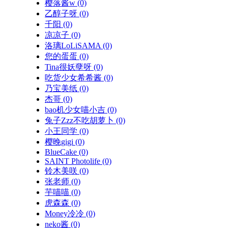
樱落酱w
(0)
乙醇子呀
(0)
千阳
(0)
凉凉子
(0)
洛璃LoLiSAMA
(0)
您的蛋蛋
(0)
Tina很妖孽呀
(0)
吃货少女希希酱
(0)
乃宝美纸
(0)
杰哥
(0)
bao机少女喵小吉
(0)
兔子Zzz不吃胡萝卜
(0)
小王同学
(0)
樱晚gigi
(0)
BlueCake
(0)
SAINT Photolife
(0)
铃木美咲
(0)
张老师
(0)
芋喵喵
(0)
虎森森
(0)
Money冷冷
(0)
neko酱
(0)